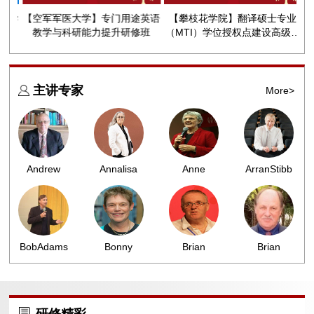
医学
【空军军医大学】专门用途英语
【攀枝花学院】翻译硕士专业
【
坛
教学与科研能力提升研修班
（MTI）学位授权点建设高级研
解
修班
主讲专家
More>
Andrew
Annalisa
Anne
ArranStibb
Goatly
Sannino
Burns
e
BobAdams
Bonny
Brian
Brian
on
Norton
Paltridge
Tomlinson