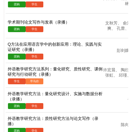
林
学术期刊论文写作与发表（录播）
文秋芳
、
俞洪
爽
、
孔蕾
、
Q方法在应用语言学中的创新应用：理论、实践与实
证研究（录播）
彭剑娥
外语教学研究方法系列：量化研究、质性研究、课例
许宏晨
、
陶衍
研究与行动研究（录播）
张虹
、
邱瑾
、
外语教学研究方法：量化研究设计、实施与数据分析
（录播）
许
外语教学研究方法：质性研究方法与论文写作（录
播）
陈向