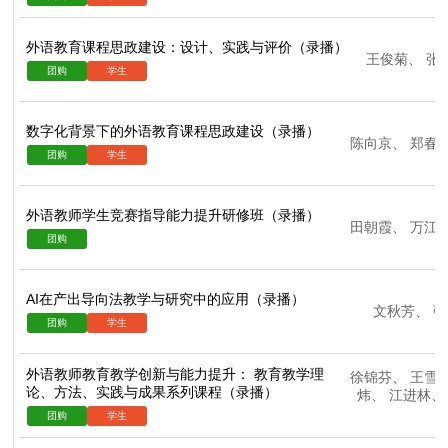
外语教育课程思政建设：设计、实践与评价（录播）
王俊菊
、
张
数字化背景下的外语教育课程思政建设（录播）
陈向京
、
郑春
外语教师学生竞赛指导能力提升研修班（录播）
田朝霞
、
万江
AI在产出导向法教学与研究中的应用（录播）
文秋芳
、
张
外语教师教育教学创新与能力提升： 教育教学理
徐锦芬
、
王雪
论、方法、实践与成果系列课程（录播）
炜
、
江进林
、