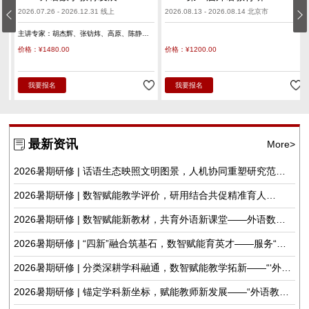
2026.07.26 - 2026.12.31 线上
2026.08.13 - 2026.08.14 北京市
主讲专家：
胡杰辉
张钫炜
高原
陈静
陈琛
潘俊峰
兰梅
任立娟
价格：¥1480.00
价格：¥1200.00
我要报名
我要报名
最新资讯
More>
2026暑期研修 | 话语生态映照文明图景，人机协同重塑研究范式
——人工智...
2026暑期研修 | 数智赋能教学评价，研用结合共促精准育人
——“AI赋能...
2026暑期研修 | 数智赋能新教材，共育外语新课堂——外语数字
教材发展、...
2026暑期研修 | “四新”融合筑基石，数智赋能育英才——服务“四
新”建...
2026暑期研修 | 分类深耕学科融通，数智赋能教学拓新——“‘外语
+’课...
2026暑期研修 | 锚定学科新坐标，赋能教师新发展——“外语教育
学视域下...