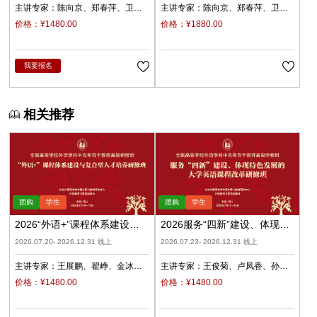
主讲专家：
陈向京
郑春萍
卫朝
主讲专家：
陈向京
郑春萍
卫朝
霞
李楠
穆婕
霞
李楠
穆婕
价格：¥1480.00
价格：¥1880.00
我要报名
相关推荐
2026“外语+”课程体系建设与
2026服务“四新”建设、体现特
复合型人才培养（录播）
色发展的大学英语课程改革
2026.07.20- 2026.12.31 线上
2026.07.23- 2026.12.31 线上
（录播）
主讲专家：
王展鹏
翟峥
金冰
主讲专家：
王俊菊
卢凤香
孙
张清
杨天娲
瑜
柳睿
价格：¥1480.00
价格：¥1480.00