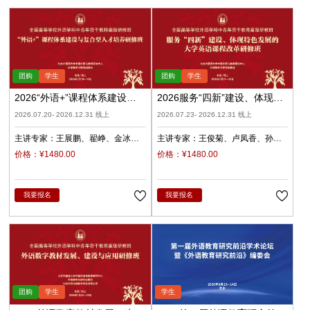
2026“外语+”课程体系建设与
2026服务“四新”建设、体现特
复合型人才培养（录播）
色发展的大学英语课程改革
2026.07.20- 2026.12.31 线上
2026.07.23- 2026.12.31 线上
（录播）
主讲专家：
王展鹏
翟峥
金冰
主讲专家：
王俊菊
卢凤香
孙
张清
杨天娲
瑜
柳睿
价格：¥1480.00
价格：¥1480.00
我要报名
我要报名