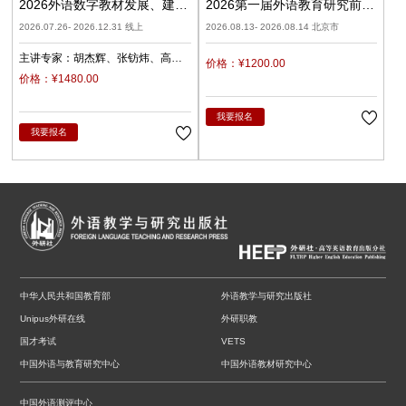
2026外语数字教材发展、建设
2026第一届外语教育研究前沿
与应用（录播）
学术论坛暨《外语教育研究前
2026.07.26- 2026.12.31 线上
2026.08.13- 2026.08.14 北京市
沿》编委会
主讲专家：
胡杰辉
张钫炜
高
价格：¥1200.00
原
陈静
陈琛
潘俊峰
兰梅
价格：¥1480.00
任立娟
我要报名
我要报名
中华人民共和国教育部
外语教学与研究出版社
Unipus外研在线
外研职教
国才考试
VETS
中国外语与教育研究中心
中国外语教材研究中心
中国外语测评中心