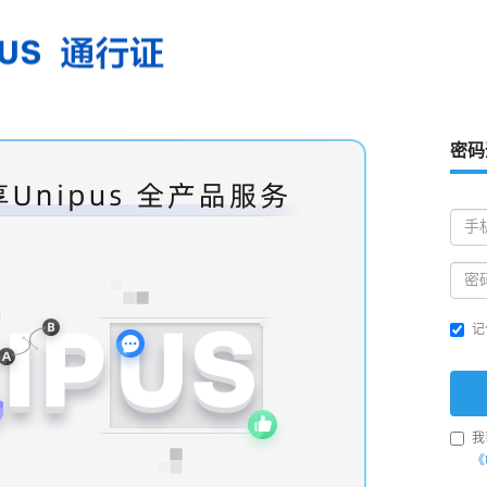
密码
记
我
《