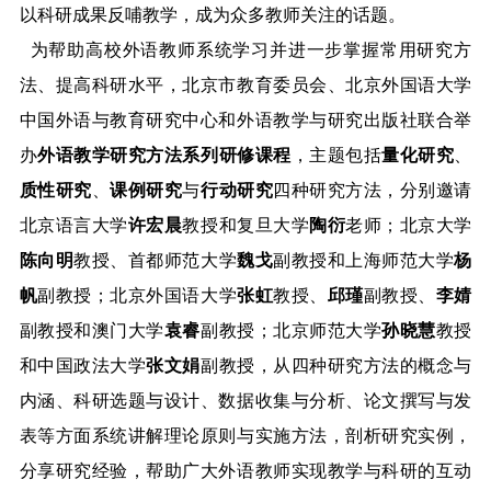
以科研成果反哺教学，成为众多教师关注的话题。
为帮助
高校外语教师系统学习并
进一步掌握常用研究方
法、提高科研水平，北京市教育委员会、北京外国语大学
中国外语与教育研究中心和外语教学与研究出版社
联合
举
办
外语教学研究方法系列研修
课程
，
主题包括
量化研究
、
质性研究
、
课例研究
与
行动研究
四种研究方法
，分别邀请
北京语言大学
许宏晨
教授
和
复旦大学
陶衍
老师
；
北京大学
陈向明
教授、首都师范大学
魏戈
副教授
和
上海师范大学
杨
帆
副教授
；
北京外国语大学
张虹
教授、
邱瑾
副教授、
李婧
副教授
和
澳门大学
袁睿
副教
授
；北京师范大学
孙晓慧
教授
和中国政法大学
张文娟
副教授
，
从
四种研究方法
的概念与
内涵、科研选题与设计、数据收集与分析、论文撰写与发
表等方面系统讲解理论
原则
与实施方法，剖析研究实例，
分享研究经验，帮助广大外语教师实现教学与科研的互动