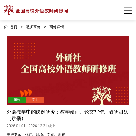
首页
>
教师研修
>
研修详情
外语教学中的课例研究：教学设计、论文写作、教研团队
（录播）
2026.01.01
-
2026.12.31
线上
主讲专家：
张虹
、
邱瑾
、
李婧
、
袁睿