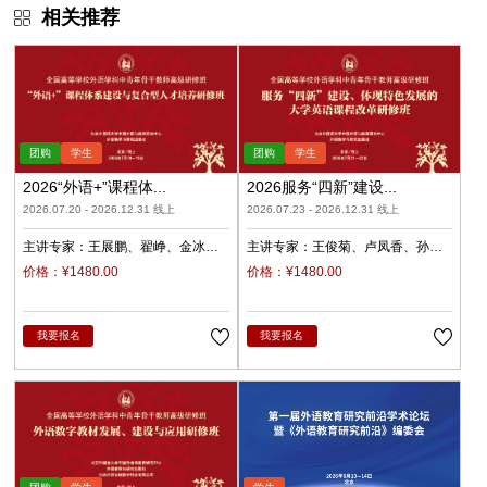
相关推荐
2026“外语+”课程体...
2026服务“四新”建设...
2026.07.20 - 2026.12.31 线上
2026.07.23 - 2026.12.31 线上
主讲专家：
王展鹏
翟峥
金冰
主讲专家：
王俊菊
卢凤香
孙
张清
杨天娲
瑜
柳睿
价格：¥1480.00
价格：¥1480.00
我要报名
我要报名