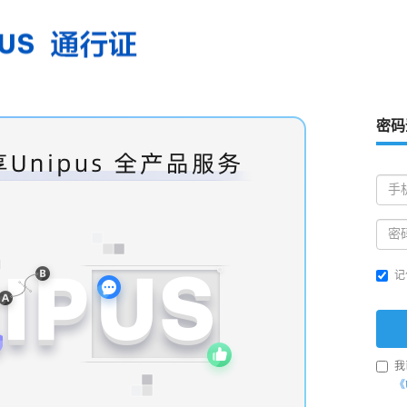
密码
记
我
《