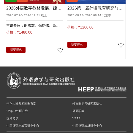
2026外语数字教材发展、建设
2026第一届外语教育研究前沿
与应用（录播）
学术论坛暨《外语教育研究前
2026.07.26- 2026.12.31 线上
2026.08.13- 2026.08.14 北京市
沿》编委会
主讲专家：
胡杰辉
张钫炜
高
价格：¥1200.00
原
陈静
陈琛
潘俊峰
兰梅
价格：¥1480.00
任立娟
我要报名
我要报名
中华人民共和国教育部
外语教学与研究出版社
Unipus外研在线
外研职教
国才考试
VETS
中国外语与教育研究中心
中国外语教材研究中心