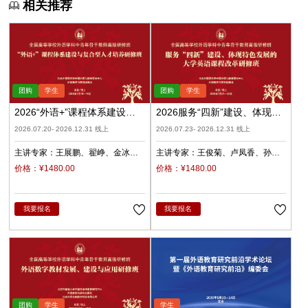
相关推荐
2026“外语+”课程体系建设与
2026服务“四新”建设、体现特
复合型人才培养（录播）
色发展的大学英语课程改革
2026.07.20- 2026.12.31 线上
2026.07.23- 2026.12.31 线上
（录播）
主讲专家：
王展鹏
翟峥
金冰
主讲专家：
王俊菊
卢凤香
孙
张清
杨天娲
瑜
柳睿
价格：¥1480.00
价格：¥1480.00
我要报名
我要报名