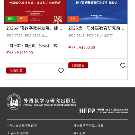
2026外语数字教材发展、建设
2026第一届外语教育研究前沿
与应用（录播）
学术论坛暨《外语教育研究前
2026.07.26- 2026.12.31 线上
2026.08.13- 2026.08.14 北京市
沿》编委会
主讲专家：
胡杰辉
张钫炜
高
价格：¥1200.00
原
陈静
陈琛
潘俊峰
兰梅
价格：¥1480.00
任立娟
我要报名
我要报名
中华人民共和国教育部
外语教学与研究出版社
Unipus外研在线
外研职教