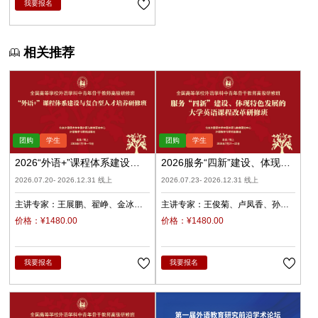
我要报名
相关推荐
2026“外语+”课程体系建设与
2026服务“四新”建设、体现特
复合型人才培养（录播）
色发展的大学英语课程改革
2026.07.20- 2026.12.31 线上
2026.07.23- 2026.12.31 线上
（录播）
主讲专家：
王展鹏
翟峥
金冰
主讲专家：
王俊菊
卢凤香
孙
张清
杨天娲
瑜
柳睿
价格：¥1480.00
价格：¥1480.00
我要报名
我要报名