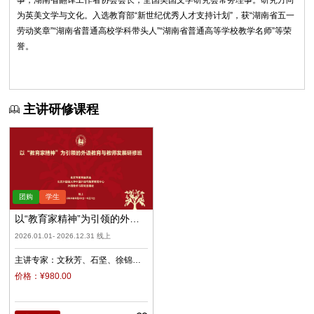
事，湖南省翻译工作者协会会长，全国美国文学研究会常务理事。研究方向
为英美文学与文化。入选教育部“新世纪优秀人才支持计划”，获“湖南省五一
劳动奖章”“湖南省普通高校学科带头人”“湖南省普通高等学校教学名师”等荣
誉。
主讲研修课程
以“教育家精神”为引领的外语
教育与教师发展（录播）
2026.01.01- 2026.12.31 线上
主讲专家：
文秋芳
石坚
徐锦
芬
侯俊霞
曾艳钰
李莉文
张
价格：¥980.00
庆宗
王卓
裴秋宇