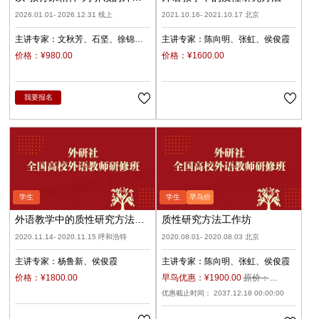
教育与教师发展（录播）
2026.01.01- 2026.12.31 线上
2021.10.16- 2021.10.17 北京
主讲专家：
文秋芳
石坚
徐锦
主讲专家：
陈向明
张虹
侯俊霞
芬
侯俊霞
曾艳钰
李莉文
张
价格：¥980.00
价格：¥1600.00
庆宗
王卓
裴秋宇
我要报名
外语教学中的质性研究方法研
质性研究方法工作坊
修班
2020.11.14- 2020.11.15 呼和浩特
2020.08.01- 2020.08.03 北京
主讲专家：
杨鲁新
侯俊霞
主讲专家：
陈向明
张虹
侯俊霞
价格：¥1800.00
早鸟优惠：¥1900.00
原价：
¥2000.00
优惠截止时间： 2037.12.18 00:00:00