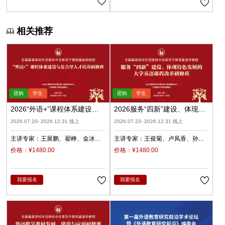
相关推荐
2026“外语+”课程体系建设与
2026服务“四新”建设、体现特
复合型人才培养（录播）
色发展的大学英语课程改革
2026.07.20- 2026.12.31 线上
2026.07.23- 2026.12.31 线上
（录播）
主讲专家：
王展鹏
翟峥
金冰
主讲专家：
王俊菊
卢凤香
孙
张清
杨天娲
瑜
柳睿
价格：¥1480.00
价格：¥1480.00
我要报名
我要报名