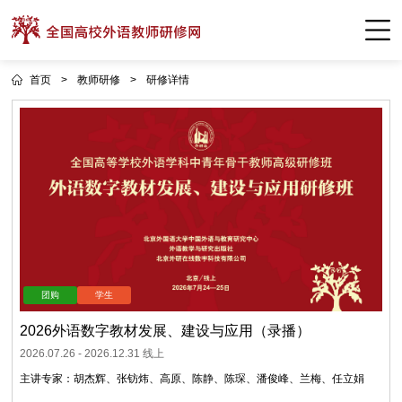
首页
>
教师研修
>
研修详情
2026外语数字教材发展、建设与应用（录播）
2026.07.26
-
2026.12.31
线上
主讲专家：
胡杰辉
、
张钫炜
、
高原
、
陈静
、
陈琛
、
潘俊峰
、
兰梅
、
任立娟