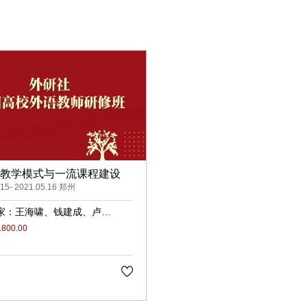
教学模式与一流课程建设
.15- 2021.05.16 郑州
家：
王海啸
钱建成
卢凤
春敏
徐春华
张丹
00.00