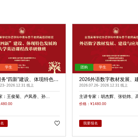
6服务“四新”建设、体现特色发
2026外语数字教材发展、
学英语课程改革（录播）
.23- 2026.12.31 线上
应用（录播）
2026.07.26- 2026.12.31 线上
家：
王俊菊
卢凤香
孙
主讲专家：
胡杰辉
张钫炜
睿
原
陈静
陈琛
潘俊峰
兰
80.00
价格：¥1480.00
任立娟
报名
我要报名