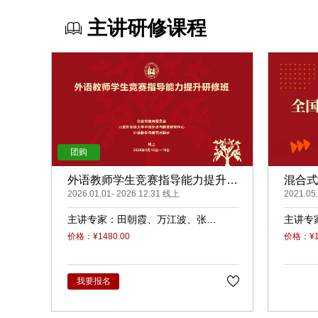
主讲研修课程
外语教师学生竞赛指导能力提升研
混合式
修班（录播）
2026.01.01- 2026.12.31 线上
2021.05
主讲专家：
田朝霞
万江波
张春
主讲专
敏
曹莉
刘力
香
张
价格：¥1480.00
价格：¥18
我要报名