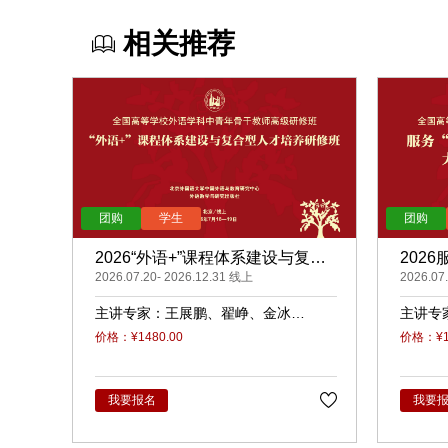
相关推荐
2026“外语+”课程体系建设与复合
202
型人才培养（录播）
2026.07.20- 2026.12.31 线上
展的大
2026.07
主讲专家：
王展鹏
翟峥
金冰
主讲专
张清
杨天娲
瑜
柳
价格：¥1480.00
价格：¥14
我要报名
我要