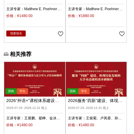
主讲专家：
Matthew E. Poehner
主讲专家：
Matthew E. Poehner
徐锦芬
杨鲁新
秦丽莉
徐锦芬
杨鲁新
秦丽莉
价格：¥1480.00
价格：¥1880.00
我要报名
相关推荐
2026“外语+”课程体系建设与
2026服务“四新”建设、体现特
复合型人才培养（录播）
色发展的大学英语课程改革
2026.07.20- 2026.12.31 线上
2026.07.23- 2026.12.31 线上
（录播）
主讲专家：
王展鹏
翟峥
金冰
主讲专家：
王俊菊
卢凤香
孙
张清
杨天娲
瑜
柳睿
价格：¥1480.00
价格：¥1480.00