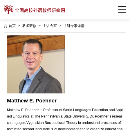
首页
>
教师研修
>
主讲专家
>
主讲专家详情
Matthew E. Poehner
Matthew E. Poehner is Professor of World Languages Education and Appl
ied Linguistics at The Pennsylvania State University. Dr. Poehner’s resear
ch engages Vygotskian Sociocultural Theory to understand processes of i
nstructed second language (L2) development and to organize educationa