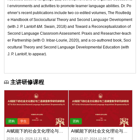
l environments and activities to promote learner language abilities. Dr. Po
ehner’s recent publications include two co-edited volumes, The Routledg
e Handbook of Sociocultural Theory and Second Language Development
(with J. P. Lantolf &M. Swain, 2018) and Toward a Reconceptualization of
Second Language Classroom Assessment. Praxis and Researcher-teach
er Partnership (with O. Inbar-Lourie, 2020), and a co-authored book, Soci
ocultural Theory and Second Language Developmental Education (with
J. P. Lantolf, to appear).
主讲研修课程
AI赋能下的社会文化理论与二
AI赋能下的社会文化理论与二
语课堂教学研究（录播）
语课堂教学研究（广州）
2026.01.01- 2026.12.31 线上
2024.12.07- 2024.12.08 广州