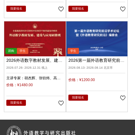
我要报名
我要报名
2026外语数字教材发展、建设
2026第一届外语教育研究前沿
与应用（录播）
学术论坛暨《外语教育研究前
2026.07.26- 2026.12.31 线上
2026.08.13- 2026.08.14 北京市
沿》编委会
主讲专家：
胡杰辉
张钫炜
高
价格：¥1200.00
原
陈静
陈琛
潘俊峰
兰梅
价格：¥1480.00
任立娟
我要报名
我要报名