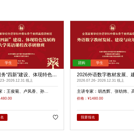
6服务“四新”建设、体现特色发
2026外语数字教材发展、
学英语课程改革（录播）
.23- 2026.12.31 线上
应用（录播）
2026.07.26- 2026.12.31 线上
家：
王俊菊
卢凤香
孙
主讲专家：
胡杰辉
张钫炜
睿
原
陈静
陈琛
潘俊峰
兰
80.00
价格：¥1480.00
任立娟
报名
我要报名