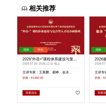
相关推荐
2026“外语+”课程体系建设与复合
202
型人才培养（录播）
2026.07.20- 2026.12.31 线上
展的大
2026.07
主讲专家：
王展鹏
翟峥
金冰
主讲专
张清
杨天娲
瑜
柳
价格：¥1480.00
价格：¥14
我要报名
我要