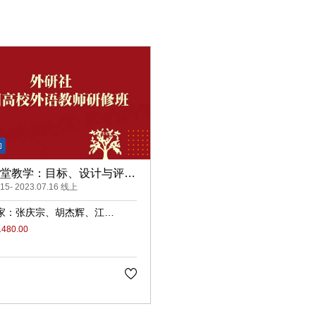
堂教学：目标、设计与评价
）
.15- 2023.07.16 线上
家：
张庆宗
胡杰辉
江进
80.00