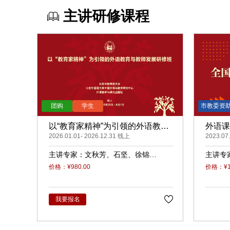
主讲研修课程
以“教育家精神”为引领的外语教育
外语课
与教师发展（录播）
2026.01.01- 2026.12.31 线上
（线上
2023.07
主讲专家：
文秋芳
石坚
徐锦
主讲专
芬
侯俊霞
曾艳钰
李莉文
张
林
价格：¥980.00
价格：¥14
庆宗
王卓
裴秋宇
我要报名