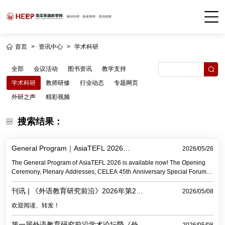
首页
>
资讯中心
>
学术科研
全部
会议活动
图书资讯
教学支持
学术科研
教师研修
行业动态
专题网页
外研之声
精彩视频
搜索结果：
General Program｜AsiaTEFL 2026
2026/05/26
Conference & Live Streaming Channels
The General Program of AsiaTEFL 2026 is available now! The Opening
Ceremony, Plenary Addresses, CELEA 45th Anniversary Special Forum,
Editors' Forum and the Closing Ceremony sessions will be live-streamed.
刊讯 | 《外语教育研究前沿》2026年第2期
2026/05/08
目录及摘要
欢迎阅读、转发！
第一届外语教育研究前沿学术论坛暨《外语