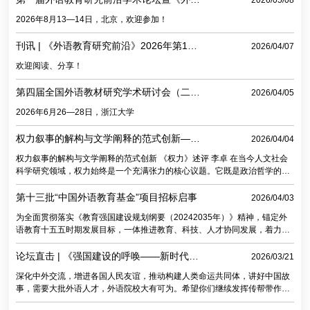
2026/05/08
教育研究前沿》编委会（一号通知）
2026年8月13—14日，北京，欢迎参加！
刊讯 | 《外语教育研究前沿》2026年第1期
2026/04/07
目录及摘要
欢迎阅读、分享！
第四届全国外语教材研究学术研讨会（二号
2026/04/05
通知）
2026年6月26—28日，浙江大学
权力叙事的解构与文学阐释的范式创新——
2026/04/04
《权力》述评（文/李卓）
权力叙事的解构与文学阐释的范式创新 《权力》述评 李卓 在当今人文社会
科学研究领域，权力始终是一个充满张力的核心议题。它既是政治哲学的理
论支柱，也是文学批评的重要切入点；既在思想史的纵深演进中不断被定义
与重塑，又在文化实践中以隐秘或激烈的方式渗透于社会肌理之中。近年
第十三批“中国外语教育基金”项目招标启事
2026/04/03
来，外国文学研究领域已围
为全面贯彻落实《教育强国建设规划纲要（20242035年）》精神，锚定外
语教育十五五时期发展目标，一体推进教育、科技、人才协同发展，着力完
善新时期拔尖外语人才自主培养体系，擘画外语教育高质量发展新蓝图，教
育部高等学校大学外语教学指导委员会、教育部高等学校外国语言文学类专
论坛直击 | 《强国建设的呼唤——新时代高
2026/03/21
业教学指导委员会、教育部人文社科重点研
等外语教育改革探索与实践》重磅推出！
深化中外交流，增进各国人民友谊，推动构建人类命运共同体，讲好中国故
事，需要大批外语人才，外语院校大有可为。希望你们继续发挥传帮带作
用，推动北外传承红色基因、提高育人水平，努力培养更多有家国情怀、有