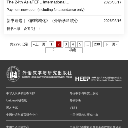
全球视野、有专业本领的复合型人才，在推动中国更好走向世界，世界更好
The 24th AsiaTEFL International
2026/03/17
Conference
了解中国上作出新的贡献！ 习近平总书记
Payment now open (including for attendance only) !
新书速递 | 《解辖域化》（外语学科核心话
2026/03/16
题前沿研究文库）
新书出版，欢迎关注！
共2296记录
«上一页
1
2
3
4
5
...
230
下一页»
中华人民共和国教育部
外语教学与研究出版社
Unipus外研在线
外研职教
国才考试
VETS
中国外语与教育研究中心
中国外语教材研究中心
中国外语测评中心
中国英汉语比较研究会英语教学研究分会