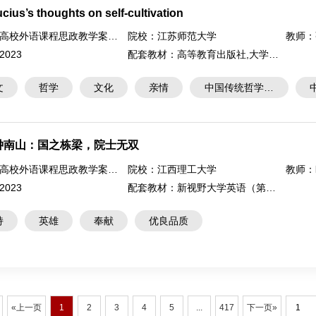
cius’s thoughts on self-cultivation
高校外语课程思政教学案例大赛
院校：
江苏师范大学
教师：
2023
配套教材：
高等教育出版社,大学英语写作教程
文
哲学
文化
亲情
中国传统哲学思
想
钟南山：国之栋梁，院士无双
高校外语课程思政教学案例大赛
院校：
江西理工大学
教师：
2023
配套教材：
新视野大学英语（第三版）读写教程3
持
英雄
奉献
优良品质
«上一页
1
2
3
4
5
...
417
下一页»