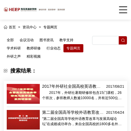
首页
>
资讯中心
>
专题网页
全部
会议活动
图书资讯
教学支持
学术科研
教师研修
行业动态
专题网页
外研之声
精彩视频
搜索结果：
2017年外研社全国高校英语教学
2017/08/21
研究与教学发展系列研修班
2017年，外研社暑期研修班包含15门课程，26
个班次，参班教师人数逾10000名，并有近500位教
师登上“教学之星”大赛复赛舞台，展现“智慧设计”，打
造“智慧课堂”。
第二届全国高等学校外语教育改革
2017/04/24
与发展高端论坛：外语战略 国际
“第二届全国高等学校外语教育改革与发展高端论
人才 智慧教学
坛”在成都成功举办，来自全国高校的1800多名外语
教育专家、学者、教学管理者以及一线教师共同探讨