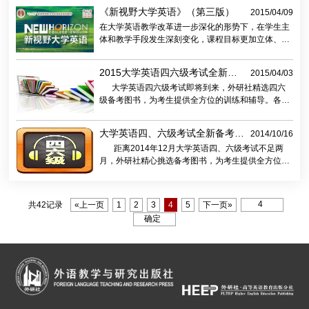
为指导，响应英语专业教学改革的呼声，着重训练学
《新视野大学英语》（第三版）
2015/04/09
生的英语能力、思辨能力、跨文化能力、自主学习能
在大学英语教学改革进一步深化的形势下，在学生主
力、人文素养，为全球化时代培养国家急需的国际
体和教学手段发生深刻变化，课程目标更加立体、综
型、通识型、创新型高层次外语人才。
合的要求下，《新视野大学英语》（第三版）依据
《大学英语教学指南》精神，在立足国内教学实际的
2015大学英语四六级考试全新备
2015/04/03
基础上，引入先进外语教学理念，融合国际优质教育
考图书推荐
大学英语四六级考试即将到来，外研社精选四六
资源，打造网络教学管理平台，力求为大学英语课程
级备考图书，为考生提供全方位的训练和辅导。各系
发展提供优质资源和有力保障。
列图书根据考试改革方案全新改版，辅助学生有针对
性地训练与提高，在考试中获得突破。
大学英语四、六级考试全新备考图
2014/10/16
书推荐
距离2014年12月大学英语四、六级考试不足两
月，外研社精心挑选备考图书，为考生提供全方位的
训练辅导。需要特别指出的是，为了突出贯彻大学英
语四、 六级改革的新要求，系列图书进行了有针对性
地编写或修订，特别加强对听力、长篇阅读与翻译新
共42记录
«上一页
1
2
3
4
5
下一页»
题型的训练，使学生不但能够适应新的测试要求，而
且能够有效提高英语综合应用能力。