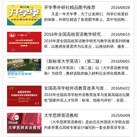
我国外语战略发展、阐释国际化人才培养路径与标
开学季外研社精品图书推荐
2016/08/29
准。
又是一年开学季，为了让老师们、同学们有更好
的体验，外研社精选了各类图书奉上。其中包括刚刚
出版、大受欢迎的《思想者指南系列丛书》、《新标
准大学英语（第二版）》等等。
2016年全国高校英语教学研究与
2016/08/15
教学发展系列研修班
2016年度全国高校英语教学研究与教学发展系列研修
班，以教师发展需求为出发点，以推动科研、服务教
学为目标，“探究教学、沟通设计”。
《新标准大学英语》（第二版）
2016/08/01
《新标准大学英语》（第二版）以《大学英语教学指
南》为指导，教材选取的输入材料以全球化视角展现
跨文化的魅力，并结合生动语境搭建真实多样的交际
平台。
全国高等学校外语教育改革与发展
2016/04/22
高端论坛专题报道
2016年全国高等学校外语教育改革与发展高端论坛聚
焦“国家外语人才培养：标准、指南与评价”，全国高
校外语教学专家共同谋划高等外语教育改革发展路
径，设计中国外语教育未来。
大学思辨英语教程
2015/04/09
《大学思辨英语教程》是由北京外国语大学联合国
内多所重点高校专家设计编写的一套全新英语专业基
础教材。教材以《英语专业本科教学质量国家标准》