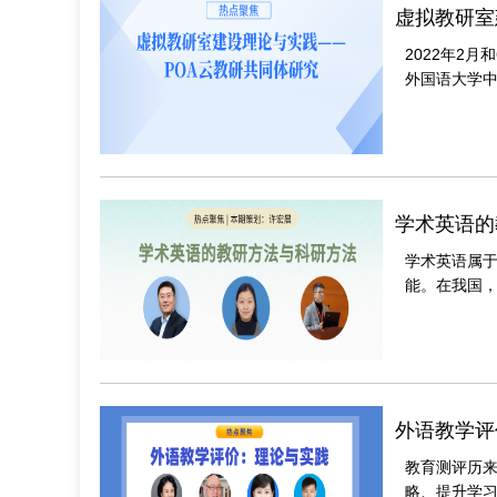
虚拟教研室
2022年2
外国语大学中
Research Co
学术英语的
学术英语属
能。在我国
一个重要方面
外语教学评
教育测评历
略、提升学习