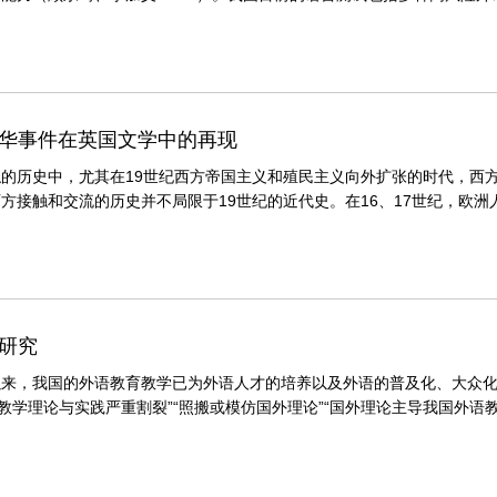
试和课堂评价（金艳 2018）。 ......
华事件在英国文学中的再现
的历史中，尤其在19世纪西方帝国主义和殖民主义向外扩张的时代，西
方接触和交流的历史并不局限于19世纪的近代史。在16、17世纪，欧
时代的思想家，尤其莱布尼兹（L......
研究
以来，我国的外语教育教学已为外语人才的培养以及外语的普及化、大众化
育教学理论与实践严重割裂”“照搬或模仿国外理论”“国外理论主导我国外
外语与外语教学》“外语教育......