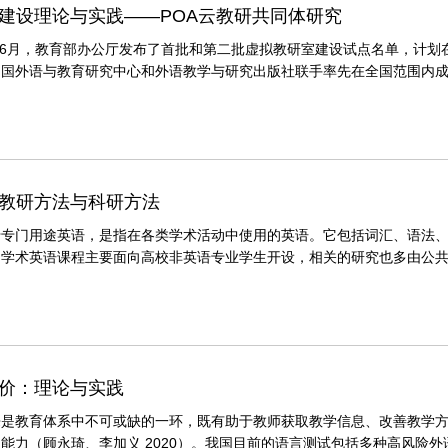
建设理论与实践——POA云教研共同体研究
月和6月，教育部办公厅发布了首批和第二批虚拟教研室建设试点名单，计划在
国外语与教育研究中心和外语教学与研究出版社联手率先在全国范围内成立“产出导
mmu......
教研方法与科研方法
于专门用途英语，是指在各类学术活动中使用的英语。它包括词汇、语法
，学术英语课程主要面向高校非英语专业学生开设，相关的研究也多由公
。如何运用适当的方法探索学术英语教学的......
价：理论与实践
来是教育体系中不可或缺的一环，既有助于教师获取教学信息、改善教学
能力（顾永琦、李加义 2020）。我国目前的语言测试包括多种高风险