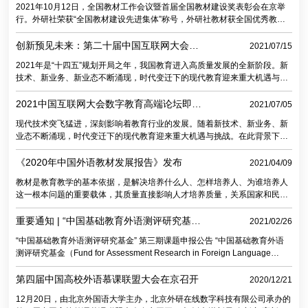
的珍贵足迹，谱写了一篇中国外语教材与时俱进的精彩华章。 首开先河，探
2021年10月12日，全国教材工作会议暨首届全国教材建设奖表彰会在京举
索教
行。外研社荣获“全国教材建设先进集体”称号，外研社教材获全国优秀教材
（基础教育类）特等奖和19项全国优秀教材奖一二等奖。 近年来，国家对教
材建设给予高度关注。2016年10月，中办、国办印发了《关于新形势下加
创新预见未来：第二十届中国互联网大会数
2021/07/15
强和改进大中小学教材建设的意见》，这是新中国成立以来第一个关于教材
字教育专题论坛成功举行
2021年是“十四五”规划开局之年，我国教育进入高质量发展的全新阶段。新
建设的中央文件。为贯彻落实文件精神，2017年国务院成立国家教材委员
技术、新业务、新业态不断涌现，时代变迁下的现代教育迎来重大机遇与挑
会，教育部成立教材局，同时，国家教材委员会设立专家委员会，通过层层
战。在此背景下，2021年7月15日，外研在线与亚马逊云科技主办2021（第
推荐、全面比较、反复研究遴选出200余名专家委员会委员。2020年开展的
二十届）中国互联网大会数字教育高端论坛，以“创见”为主题，聚焦数字化
2021中国互联网大会数字教育高端论坛即将
2021/07/05
首
教育的变革与发展、重构与新生。 论坛以主旨发言、专题演讲、主题圆桌等
启幕
现代技术突飞猛进，深刻影响着教育行业的发展。随着新技术、新业务、新
不同形式展开，吸引超过700人线下参会、超10万人线上观看直播，就时代
业态不断涌现，时代变迁下的现代教育迎来重大机遇与挑战。在此背景下，
变迁下的现代教育展开全面解读和深入探讨。论坛特邀中国互联网协会原副
由外研在线和亚马逊云科技主办的2021（第二十届）中国互联网大会数字教
理事长高新民及外研集团（外研社）党委书记、董事长，外研社社长王芳
育高端论坛将在北京盛大开幕。 论坛以“创见”为主题，聚焦数字化教育的变
《2020年中国外语教材发展报告》发布
2021/04/09
革与发展、重构与新生，以主旨发言、主题演讲、圆桌对话等形式，解读政
教材是教育教学的基本依据，是解决培养什么人、怎样培养人、为谁培养人
策、分享前沿、传达新知，并诚邀各位行业伙伴见证《中国高校外语数字化
这一根本问题的重要载体，其质量直接影响人才培养质量，关系国家和民族
教学改革实践白皮书》的发布，共同助力高质量教育体系的建设，为教育行
的根本利益和长远发展。外语教材贯穿全学段，覆盖多语种，涉及学生人数
业的美好未来而创造、创变、创见！ 论坛时间 & 地点： 时间：2021年7月
多。同时，外语教材又具有特殊性，处于意识形态和人文交流的前沿阵地，
重要通知 | “中国基础教育外语测评研究基
2021/02/26
15日 09:00—12:00
与坚定“四个自信”以及培养社会主义核心价值观、国际视野和家国情怀息息
金” 第三期课题申报公告
“中国基础教育外语测评研究基金” 第三期课题申报公告 “中国基础教育外语
相关，肩负讲好中国故事、传播好中国声音，向世界展现真实、立体、全面
测评研究基金（Fund for Assessment Research in Foreign Language
的中国的时代重任。在世界经历百年未有之大变局、我国外语教育全面深化
Education）”项目由北京师范大学外国语言文学学院外语测试与评价研究所
改革的新时期，外语教材亟待探索如何落实党和国家对教育的新要求，服务
和外语教学与研究出版
第四届中国高校外语慕课联盟大会在京召开
2020/12/21
高校课程教学改革和人才培养，体现人类文化知识积累和创新成果，充分发
挥外
12月20日，由北京外国语大学主办，北京外研在线数字科技有限公司承办的