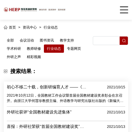
首页
>
资讯中心
>
行业动态
全部
会议活动
图书资讯
教学支持
学术科研
教师研修
行业动态
专题网页
外研之声
精彩视频
搜索结果：
初心不移二十载，创新研编育人才 ——《新
2021/10/15
编大学英语（第四版）综合教程1》获首届
2021年10月12日，全国教材工作会议暨首届全国教材建设奖表彰会在京召
全国教材建设奖全国优秀教材（高等教育
开。由浙江大学何莲珍教授主编、外语教学与研究出版社出版的《新编大学
类）一等奖
英语（第四版）综合教程1》荣获全国优秀教材（高等教育类）一等奖。
1999年，《新编大学英语》诞生，自此栉风沐雨、长风破浪，以“新”引领，
外研社获评“全国教材建设先进集体”
2021/10/13
以“编”深耕，启迪了一批又一批英语教师，培育了一代又一代国之栋梁。行
至四版，23载岁月中，《新编大学英语》始终不忘初心、持续创新，记录了
喜报：外研社荣获“首届全国教材建设奖”多
2021/10/13
一段新世纪中国外语教育发展的光辉历程，印刻了一串中国外语人砥砺探索
个奖项