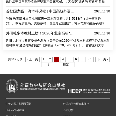
第四届中国高校外语慕课联盟大会在京召开，大会以“谋新局 布新章 育新
机：构筑新常态下外语在线教育教学新生态”为主题，来自教育部的领导以及
来自全国百余所高校的外语慕课专家学者济济一堂，共同分享慕课成果、探
首批国家级一流本科课程 | 中国高校外语慕
2020/11/30
讨慕课应用，为适应“新常态”探索教育教学“新生态”的慕课建设建言献策。大
课平台UMOOCs多门课程入选
导语 教育部推出首批国家级一流本科课程，共计5118门（点击查看通
会开幕式由中国高校外语慕课联盟常务副理事长、北京外国语大学副校长贾
知）。课程质量高、类型多样、覆盖专业范围广，将示范带动更多高校和教
文键主持。 震撼启幕 把脉教育大势 直面时代挑战 当今世界正处于百年未有
师积极参与教育教学改革。首批国家级一流本科课程中，包含由外研社优质
之大变局，新一轮科技革命与产业变革正在形成。2020年以抗击疫情为标
本科教材支持建设，以及由中国高校外语慕课平台UMOOCs支持推荐的多门
外研社多本教材上榜！2020年北京高校“优
2020/11/16
志，
精品语言类课程，凸显了高质量精品教材出版及在线教学平台建设对高校一
质本科课程”和“优质本科教材课件”名单发布
近日，北京市教育委员会发布《关于公布2020年“优质本科课程”和“优质本科
流本科课程建设的助推作用。本篇展示中国高校外语慕课平台UMOOCs课程
教材课件”遴选结果的通知（京教函〔2020〕463号）》。 首都医科大学使
入选情况。 2020年11月，教育部正式发布首批国家级一流本科课程认定结
用《新标准大学英语》（第二版）开设的“大学英语”课程、国际关系学院使
果，其中，由中国高校外语慕课平台UMOOCs推荐的多门课程分别获评线上
用《现代大学英语 精读》（第二版）开设的“英语基础”课程入选“优质本科课
一流课程、线上线下混合式一流课程及社会
程”；《大学思辨英语教程 写作1：记叙文写作》《大学思辨英语教程 写作
共642记录
«上一页
1
2
3
4
5
6
...
65
下一页»
3：议论文写作》《跨文化交际：中英文化对比》《现代西班牙语3》入
选“优质本科教材课件”，其中《现代西班牙语3》被列为重点项目。 北京高
校“优质本科课程”和“优质本科教材课件”的申报
中华人民共和国教育部
外语教学与研究出版社
Unipus外研在线
外研职教