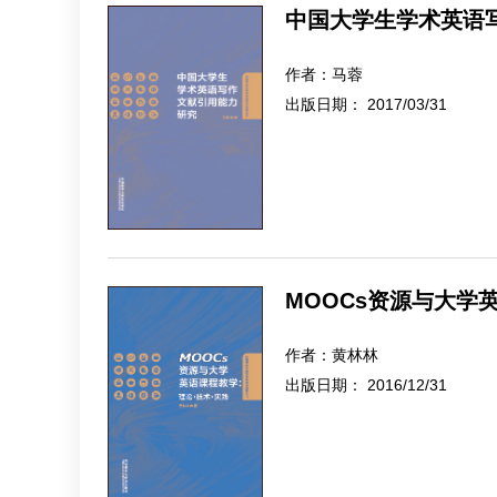
中国大学生学术英语
作者：
马蓉
出版日期：
2017/03/31
MOOCs资源与大学
作者：
黄林林
出版日期：
2016/12/31