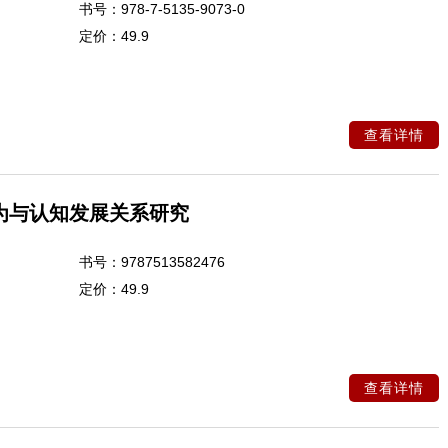
书号：
978-7-5135-9073-0
定价：
49.9
查看详情
为与认知发展关系研究
书号：
9787513582476
定价：
49.9
查看详情