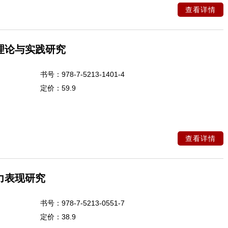
查看详情
理论与实践研究
书号：
978-7-5213-1401-4
定价：
59.9
查看详情
力表现研究
书号：
978-7-5213-0551-7
定价：
38.9