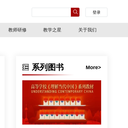
登录
教师研修
教学之星
关于我们
系列图书
More>