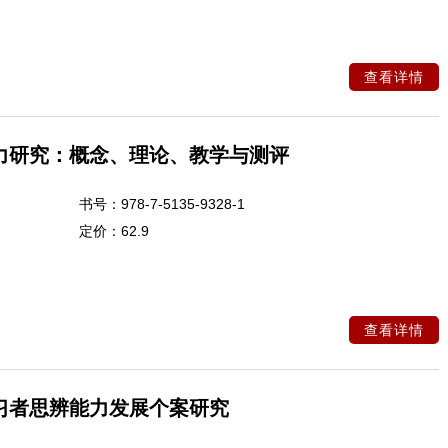
查看详情
力研究：概念、理论、教学与测评
书号：
978-7-5135-9328-1
定价：
62.9
查看详情
习者思辨能力发展个案研究