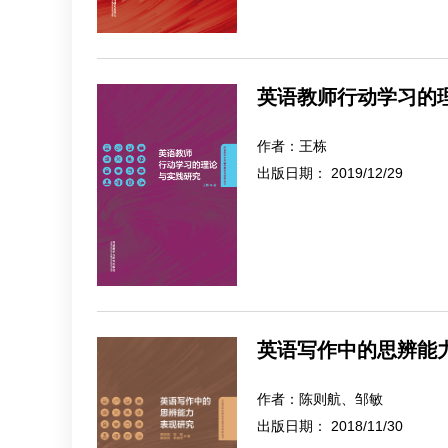
英语教师行动学习的
作者：
王栋
出版日期：
2019/12/29
英语写作中的思辨能
作者：
陈则航、邹敏
出版日期：
2018/11/30