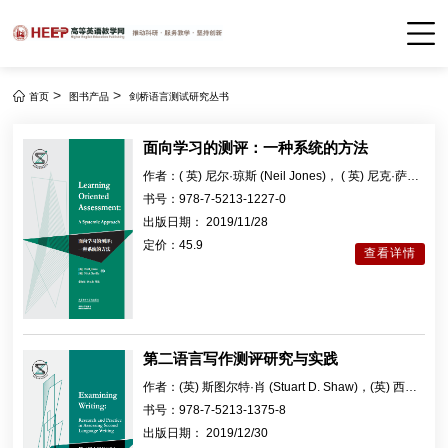
>
>
首页
图书产品
剑桥语言测试研究丛书
面向学习的测评：一种系统的方法
作者：
( 英) 尼尔·琼斯 (Neil Jones)， ( 英) 尼克·萨维
尔 (Nick Saville) 编著，辜向东，李玉龙导读
书号：
978-7-5213-1227-0
出版日期：
2019/11/28
定价：
45.9
查看详情
第二语言写作测评研究与实践
作者：
(英) 斯图尔特·肖 (Stuart D. Shaw)，(英) 西里
尔·韦尔 (Cyril J. Weir) 著；潘鸣威导读
书号：
978-7-5213-1375-8
出版日期：
2019/12/30