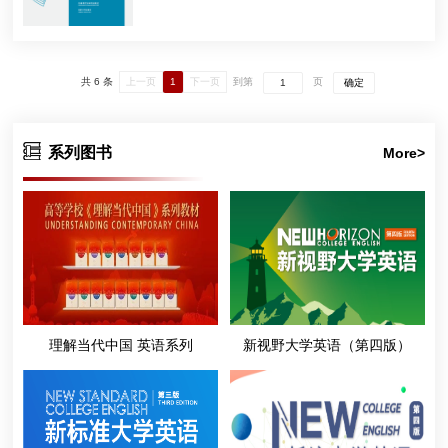
共 6 条
上一页
1
下一页
到第
页
确定
系列图书
More>
理解当代中国 英语系列
新视野大学英语（第四版）