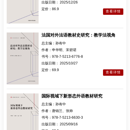
出版日期：
2025/12/26
定价：
86.9
查看详情
法国对外法语教材史研究：教学法视角
总主编：
孙有中
作者：
申华明、宋碧珺
书号：
978-7-5213-6776-8
出版日期：
2025/10/27
定价：
69.9
查看详情
国际视域下新形态外语教材研究
总主编：
孙有中
作者：
唐锦兰、张帅
书号：
978-7-5213-6630-3
出版日期：
2025/09/16