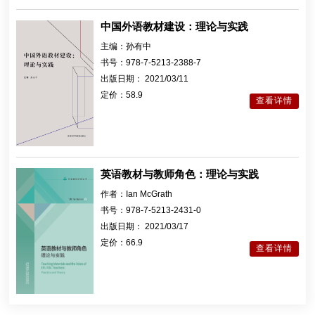
中国外语教材建设：理论与实践
主编：
孙有中
书号：
978-7-5213-2388-7
出版日期：
2021/03/11
定价：
58.9
查看详情
英语教材与教师角色：理论与实践
作者：
Ian McGrath
书号：
978-7-5213-2431-0
出版日期：
2021/03/17
定价：
66.9
查看详情