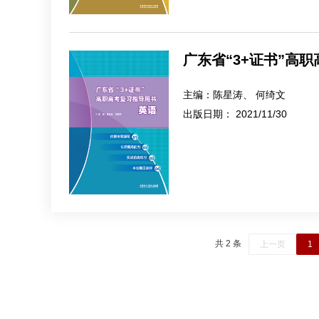
广东省“3+证书”高
主编：
陈星涛、 何绮文
出版日期：
2021/11/30
共 2 条
上一页
1