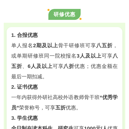
研修优惠
1. 合报优惠
单人报名
2期及以上
骨干研修班可享
八五折
，
或单期研修班同一院校报名
3人及以上
可享
八
五折
、
6人及以上
可享
八折
优惠；优惠金额在
最后一期扣减。
2. 证书优惠
一年内获得外研社高校外语教师骨干班
“优秀学
员”
荣誉称号，可享
五折
优惠。
3. 学生优惠
全日制在读本科生、研究生
可享
1000元/人
优惠