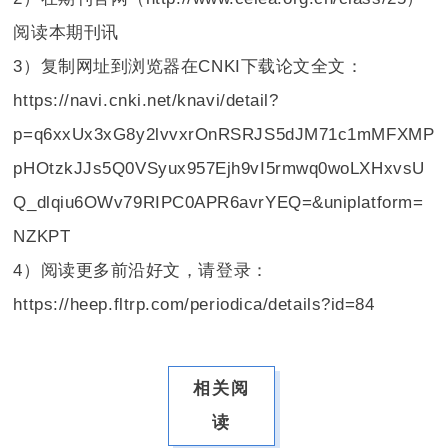
阅读本期刊讯
3）
复制网址到浏览器在CNKI下载论文全文：
https://navi.cnki.net/knavi/detail?
p=q6xxUx3xG8y2lvvxrOnRSRJS5dJM71c1mMFXMP
pHOtzkJJs5Q0VSyux957Ejh9vI5rmwq0woLXHxvsU
Q_dlqiu6OWv79RIPC0APR6avrYEQ=&uniplatform=
NZKPT
4）阅读更多前沿好文，请登录：
https://heep.fltrp.com/periodica/details?id=84
相关阅
读