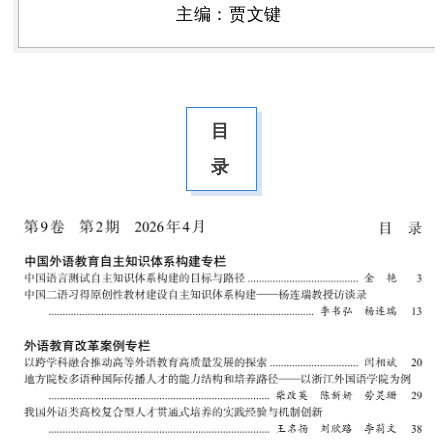
主编：贾文键
目
录