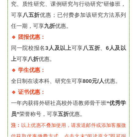
究、质性研究、课例研究与行动研究”
研修班，
可享
八五
折
优惠
；已付费参加该研究方法系列
任一期，可享
九折
优惠。
🔹 团报优惠：
同一院校报名
3人及以上
可享
八五折
、
6人及以
上
可享
八折
优惠。
🔹
学生优惠：
全日制在读本科、研究生可享
800元/人
优惠。
🔹 证书优惠：
一年内获得外研社高校外语教师骨干班
“优秀学
员”
荣誉称号，可享
五折
优惠。
注：
以上优惠不叠加使用，请发送邮件或添加客服微
信获取优惠缴费方式。点击文末“阅读原文”即可报