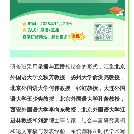
研修班采用
录播
与
直播
相结合的形式，汇集
北京
外国语大学文秋芳教授
，
扬州大学俞洪亮教授
，
北京外国语大学何伟教授
、
张虹教授
，
大连外国
语大学王少爽教授
，
北京外国语大学孔蕾教授
，
西安外国语大学李向东教授
，
北京外国语大学江
进林教授
和
刘梦博士
等专家，结合丰富研究案例
和论文审稿与发表经验，系统阐释AI时代学术写