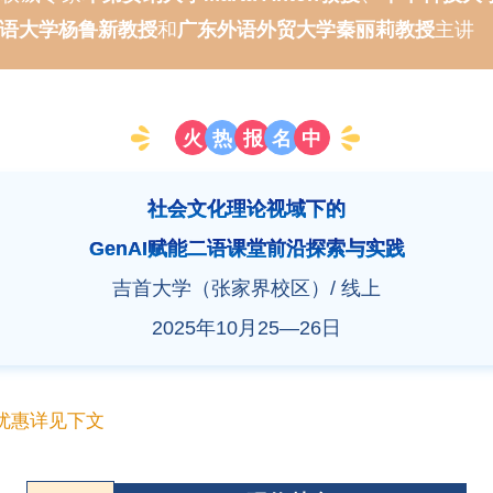
语大学杨鲁新教授
和
广东外语外贸大学秦丽莉教授
主讲
火
热
报
名
中
社会文化理论视域下的
GenAI赋能二语课堂前沿探索与实践
吉首大学（张家界校区）/ 线上
2025年10月25—26日
优惠详见下文