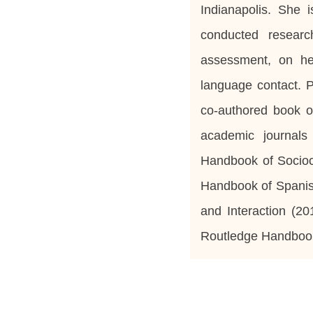
Indianapolis. She i
conducted researc
assessment, on hea
language contact. P
co-authored book o
academic journals
Handbook of Socio
Handbook of Spani
and Interaction
(20
Routledge Handbook