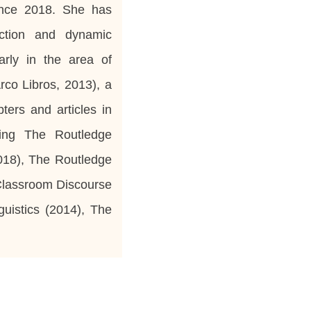
nce 2018. She has
action and dynamic
arly in the area of
rco Libros, 2013), a
ers and articles in
ding
The Routledge
018),
The Routledge
lassroom Discourse
uistics
(2014),
The