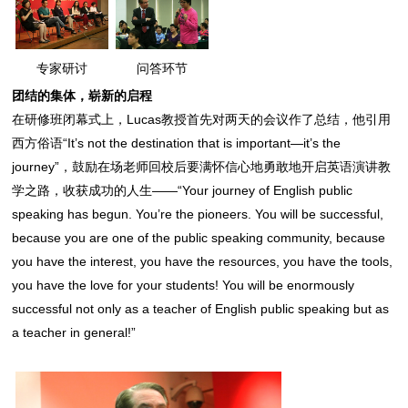
专家研讨
问答环节
团结的集体，崭新的启程
在研修班闭幕式上，Lucas教授首先对两天的会议作了总结，他引用
西方俗语“It’s not the destination that is important—it’s the
journey”，鼓励在场老师回校后要满怀信心地勇敢地开启英语演讲教
学之路，收获成功的人生——“Your journey of English public
speaking has begun. You’re the pioneers. You will be successful,
because you are one of the public speaking community, because
you have the interest, you have the resources, you have the tools,
you have the love for your students! You will be enormously
successful not only as a teacher of English public speaking but as
a teacher in general!”