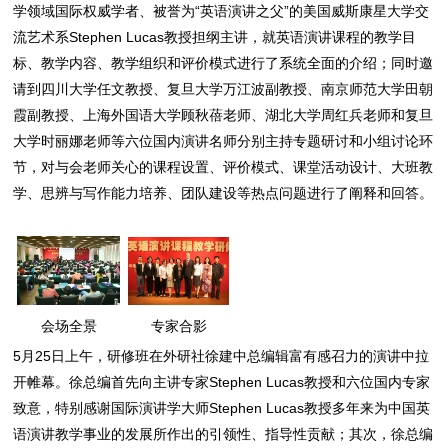
学领域国际权威学者、被誉为“英语演讲之父”的美国威斯康星大学交
流艺术系Stephen Lucas教授担纲主讲，就英语演讲课程的教学目
标、教学内容、教学组织和评价模式进行了系统全面的介绍；同时邀
请到四川大学任文教授、复旦大学万江波副教授、南京师范大学田朝
霞副教授、上海外国语大学顾秋蓓老师、湖北大学周红兵老师和复旦
大学时丽娜老师等六位国内演讲名师分别主持专题研讨和小组讨论环
节，对与会老师关心的课程设置、评价模式、课堂活动设计、大班教
学、思辨与写作能力培养、团队建设等热点问题进行了阐释和回答。
会场全景
专家合影
5月25日上午，研修班在外研社徐建中总编辑富有感召力的演讲中拉
开帷幕。徐总编首先向主讲专家Stephen Lucas教授和六位国内专家
致意，特别感谢国际演讲学大师Stephen Lucas教授多年来为中国英
语演讲教学事业的发展所作出的引领性、指导性贡献；其次，徐总编