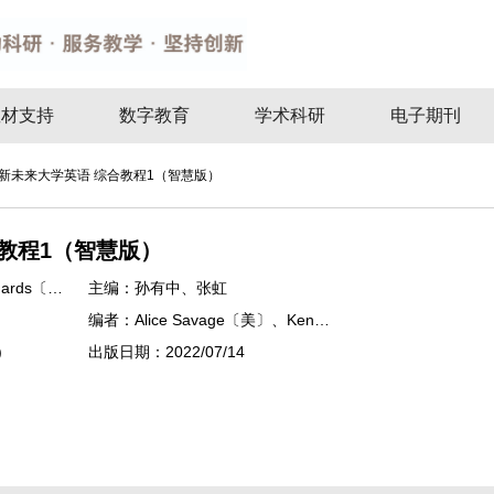
教材支持
数字教育
学术科研
电子期刊
新未来大学英语 综合教程1（智慧版）
教程1（智慧版）
hards〔新
主编：
孙有中、张虹
编者：
Alice Savage〔美〕、Ken
Wilson〔英〕、Clyde Fowle〔英〕、张
)
出版日期：
2022/07/14
小倩、杜伟华、张虹、高秀平、王刚、
曹亮