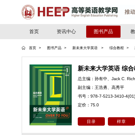
首页
资讯中心
图书产品
首页 >
图书产品 >
新未来大学英语 >
综合教程 >
新未来大学英语 综合
总主编：
孙有中、Jack C. Ric
西兰〕
副主编：
王浩勇、高秀平
书号：
978-7-5213-3410-4(01
定价：
75.0
目录
样章