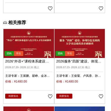
相关推荐
2026“外语+”课程体系建设与
2026服务“四新”建设、体现特
复合型人才培养（录播）
色发展的大学英语课程改革
2026.07.20- 2026.12.31 线上
2026.07.23- 2026.12.31 线上
（录播）
主讲专家：
王展鹏
翟峥
金冰
主讲专家：
王俊菊
卢凤香
孙
张清
杨天娲
瑜
柳睿
价格：¥1480.00
价格：¥1480.00
我要报名
我要报名