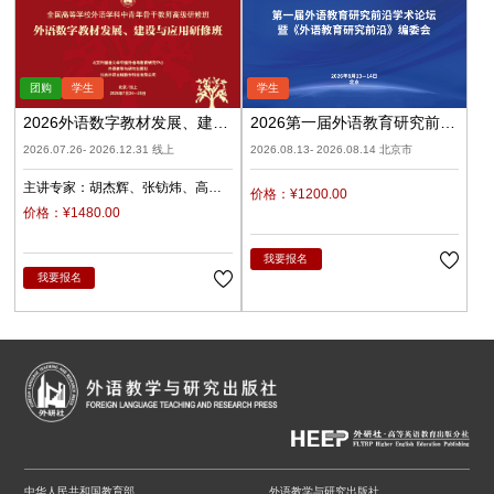
2026外语数字教材发展、建设
2026第一届外语教育研究前沿
与应用（录播）
学术论坛暨《外语教育研究前
2026.07.26- 2026.12.31 线上
2026.08.13- 2026.08.14 北京市
沿》编委会
主讲专家：
胡杰辉
张钫炜
高
价格：¥1200.00
原
陈静
陈琛
潘俊峰
兰梅
价格：¥1480.00
任立娟
我要报名
我要报名
中华人民共和国教育部
外语教学与研究出版社