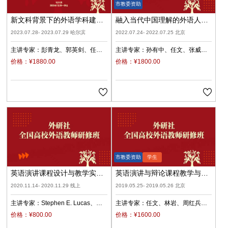
新文科背景下的外语学科建设
融入当代中国理解的外语人才
与融合发展：理论与实践（哈
培养
2023.07.28- 2023.07.29 哈尔滨
2022.07.24- 2022.07.25 北京
尔滨）
主讲专家：
彭青龙
郭英剑
任
主讲专家：
孙有中
任文
张威
文
王卓
李雪
金利民
价格：¥1880.00
价格：¥1800.00
英语演讲课程设计与教学实践
英语演讲与辩论课程教学与研
研修班（直播课程）
究
2020.11.14- 2020.11.29 线上
2019.05.25- 2019.05.26 北京
主讲专家：
Stephen E. Lucas
任
主讲专家：
任文
林岩
周红兵
文
田朝霞
宿玉荣
价格：¥800.00
价格：¥1600.00