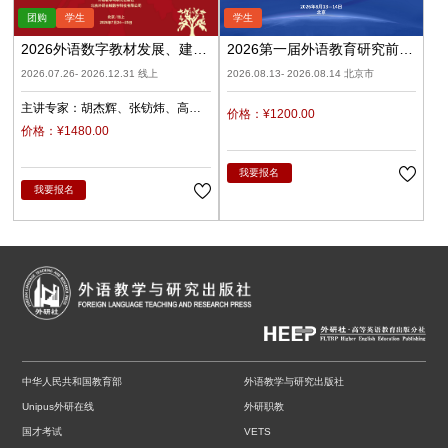
2026外语数字教材发展、建设
2026第一届外语教育研究前沿
与应用（录播）
学术论坛暨《外语教育研究前
2026.07.26- 2026.12.31 线上
2026.08.13- 2026.08.14 北京市
沿》编委会
主讲专家：
胡杰辉
张钫炜
高
价格：¥1200.00
原
陈静
陈琛
潘俊峰
兰梅
价格：¥1480.00
任立娟
我要报名
我要报名
中华人民共和国教育部
外语教学与研究出版社
Unipus外研在线
外研职教
国才考试
VETS