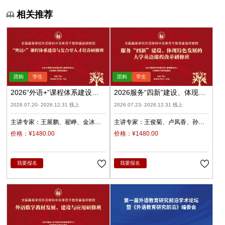
相关推荐
2026“外语+”课程体系建设与
2026服务“四新”建设、体现特
复合型人才培养（录播）
色发展的大学英语课程改革
2026.07.20- 2026.12.31 线上
2026.07.23- 2026.12.31 线上
（录播）
主讲专家：
王展鹏
翟峥
金冰
主讲专家：
王俊菊
卢凤香
孙
张清
杨天娲
瑜
柳睿
价格：¥1480.00
价格：¥1480.00
我要报名
我要报名