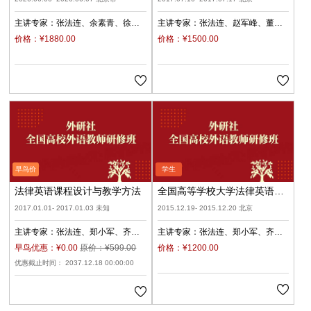
主讲专家：
张法连
余素青
徐文
主讲专家：
张法连
赵军峰
董晓
彬
朱洁
张清
波
徐文彬
价格：¥1880.00
价格：¥1500.00
法律英语课程设计与教学方法
全国高等学校大学法律英语课
程设计与教学方法研修班
2017.01.01- 2017.01.03 未知
2015.12.19- 2015.12.20 北京
主讲专家：
张法连
郑小军
齐
主讲专家：
张法连
郑小军
齐
筠
徐文彬
筠
徐新燕
徐文彬
早鸟优惠：¥0.00
原价：¥599.00
价格：¥1200.00
优惠截止时间： 2037.12.18 00:00:00