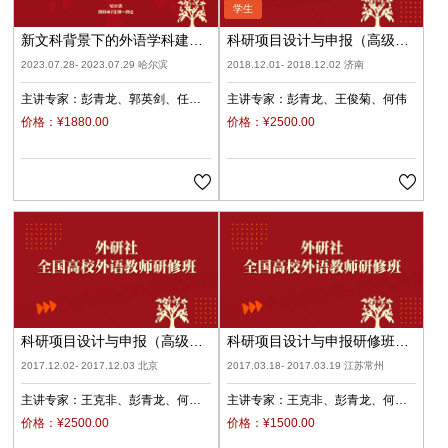
新文科背景下的外语学科建设
科研项目设计与申报（高级
与融合发展：理论与实践（哈
班）
2023.07.28- 2023.07.29 哈尔滨
2018.12.01- 2018.12.02 济南
尔滨）
主讲专家：
彭青龙
郭英剑
任
主讲专家：
彭青龙
王俊菊
何伟
文
王卓
李雪
价格：¥1880.00
价格：¥2500.00
科研项目设计与申报（高级
科研项目设计与申报研修班
班）
（常州）
2017.12.02- 2017.12.03 北京
2017.03.18- 2017.03.19 江苏常州
主讲专家：
王克非
彭青龙
何
主讲专家：
王克非
彭青龙
何
伟
梁茂成
伟
梁茂成
价格：¥2500.00
价格：¥1500.00