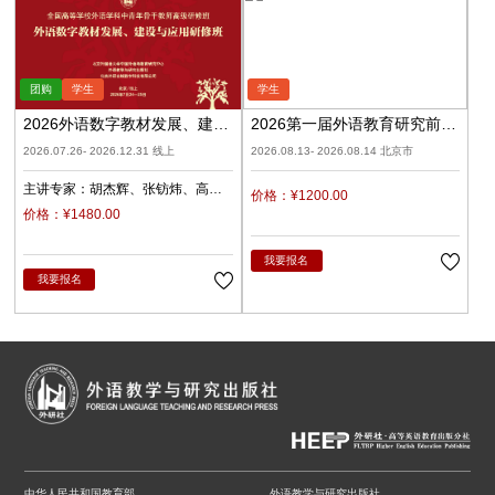
2026外语数字教材发展、建设
2026第一届外语教育研究前沿
与应用（录播）
学术论坛暨《外语教育研究前
2026.07.26- 2026.12.31 线上
2026.08.13- 2026.08.14 北京市
沿》编委会
主讲专家：
胡杰辉
张钫炜
高
价格：¥1200.00
原
陈静
陈琛
潘俊峰
兰梅
价格：¥1480.00
任立娟
我要报名
我要报名
中华人民共和国教育部
外语教学与研究出版社