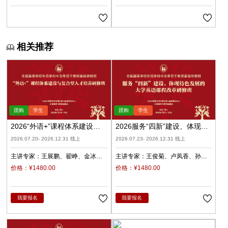
相关推荐
2026“外语+”课程体系建设与
2026服务“四新”建设、体现特
复合型人才培养（录播）
色发展的大学英语课程改革
2026.07.20- 2026.12.31 线上
2026.07.23- 2026.12.31 线上
（录播）
主讲专家：
王展鹏
翟峥
金冰
主讲专家：
王俊菊
卢凤香
孙
张清
杨天娲
瑜
柳睿
价格：¥1480.00
价格：¥1480.00
我要报名
我要报名