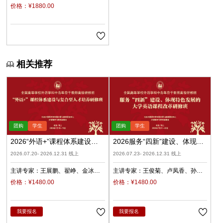
价格：¥1880.00
相关推荐
2026“外语+”课程体系建设与
2026服务“四新”建设、体现特
复合型人才培养（录播）
色发展的大学英语课程改革
2026.07.20- 2026.12.31 线上
2026.07.23- 2026.12.31 线上
（录播）
主讲专家：
王展鹏
翟峥
金冰
主讲专家：
王俊菊
卢凤香
孙
张清
杨天娲
瑜
柳睿
价格：¥1480.00
价格：¥1480.00
我要报名
我要报名