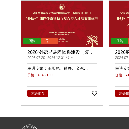
2026“外语+”课程体系建设与复合
202
型人才培养（录播）
2026.07.20- 2026.12.31 线上
展的大
2026.07
主讲专家：
王展鹏
翟峥
金冰
主讲专
张清
杨天娲
瑜
柳
价格：¥1480.00
价格：¥14
我要报名
我要