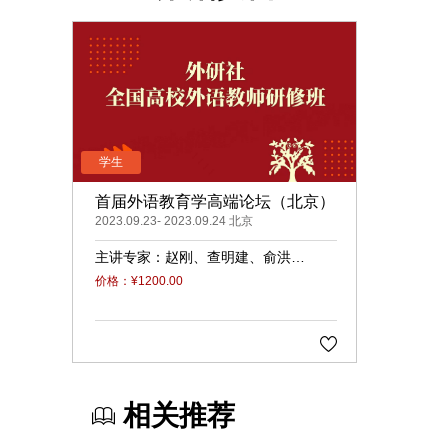
首届外语教育学高端论坛（北京）
2023.09.23- 2023.09.24 北京
主讲专家：
赵刚
查明建
俞洪
亮
姜景奎
王文斌
常俊跃
程
价格：¥1200.00
晓堂
徐锦芬
相关推荐