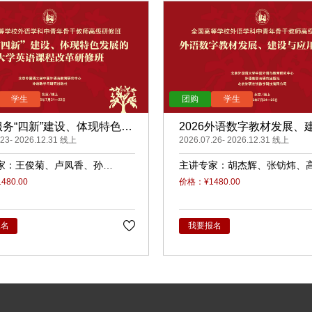
6服务“四新”建设、体现特色发
2026外语数字教材发展、
学英语课程改革（录播）
.23- 2026.12.31 线上
应用（录播）
2026.07.26- 2026.12.31 线上
家：
王俊菊
卢凤香
孙
主讲专家：
胡杰辉
张钫炜
睿
原
陈静
陈琛
潘俊峰
兰
80.00
价格：¥1480.00
任立娟
报名
我要报名