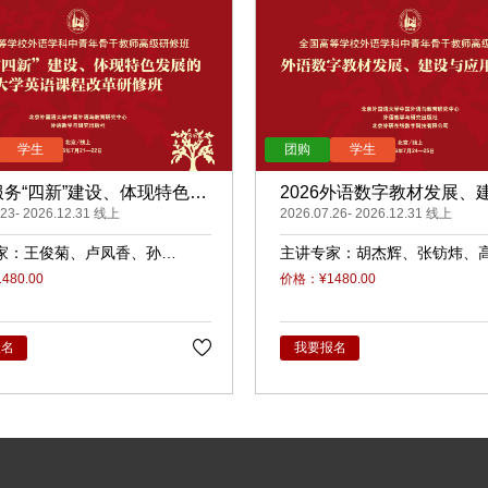
6服务“四新”建设、体现特色发
2026外语数字教材发展、
学英语课程改革（录播）
.23- 2026.12.31 线上
应用（录播）
2026.07.26- 2026.12.31 线上
家：
王俊菊
卢凤香
孙
主讲专家：
胡杰辉
张钫炜
睿
原
陈静
陈琛
潘俊峰
兰
80.00
价格：¥1480.00
任立娟
报名
我要报名