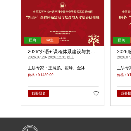
2026“外语+”课程体系建设与复合
202
型人才培养（录播）
2026.07.20- 2026.12.31 线上
展的大
2026.07
主讲专家：
王展鹏
翟峥
金冰
主讲专
张清
杨天娲
瑜
柳
价格：¥1480.00
价格：¥14
我要报名
我要