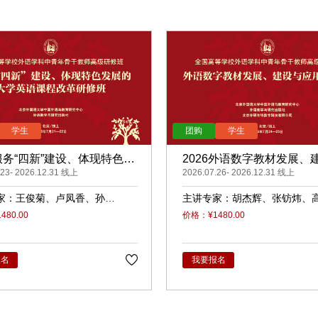
6服务“四新”建设、体现特色发
2026外语数字教材发展、
学英语课程改革（录播）
.23- 2026.12.31 线上
应用（录播）
2026.07.26- 2026.12.31 线上
家：
王俊菊
卢凤香
孙
主讲专家：
胡杰辉
张钫炜
睿
原
陈静
陈琛
潘俊峰
兰
80.00
价格：¥1480.00
任立娟
报名
我要报名