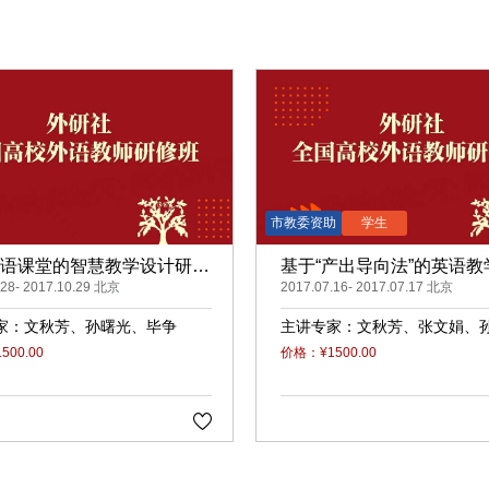
语课堂的智慧教学设计研修
基于“产出导向法”的英语教
.28- 2017.10.29 北京
2017.07.16- 2017.07.17 北京
家：
文秋芳
孙曙光
毕争
主讲专家：
文秋芳
张文娟
光
毕争
张伶俐
00.00
价格：¥1500.00