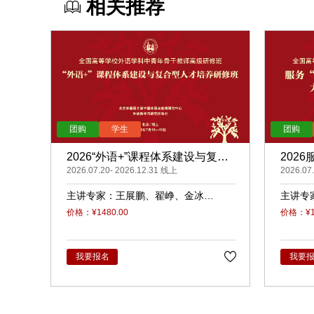
相关推荐
2026“外语+”课程体系建设与复合
202
型人才培养（录播）
2026.07.20- 2026.12.31 线上
展的大
2026.07
主讲专家：
王展鹏
翟峥
金冰
主讲专
张清
杨天娲
瑜
柳
价格：¥1480.00
价格：¥14
我要报名
我要