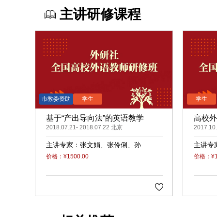
主讲研修课程
基于“产出导向法”的英语教学
高校外
2018.07.21- 2018.07.22 北京
班
2017.10
主讲专家：
张文娟
张伶俐
孙曙
主讲专
光
陈浩
毕争
价格：¥1500.00
价格：¥15