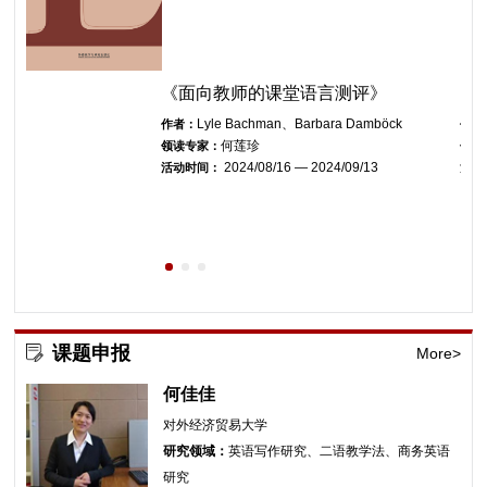
计与评价》|“我来读
《面向教师的课堂语言测评》
《
No.136
Lyle Bachman、Barbara Damböck
作者：
作者
何莲珍
领读专家：
领读
2024/08/16 — 2024/09/13
活动时间：
活动
— 2025/12/30
课题申报
More>
何佳佳
对外经济贸易大学
研究领域：
英语写作研究、二语教学法、商务英语
研究