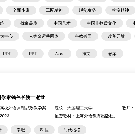
全面小康
工匠精神
脱贫攻坚
抗疫精神
统
优良品质
中国艺术
中国非物质文化
为中心
人类命运共同体
科教兴国
改革开放
PDF
PPT
Word
推文
教案
科学家钱伟长院士逝世
高校外语课程思政教学案例大赛
院校：
大连理工大学
教师：
2023
配套教材：
上海外语教育出版社,新世纪大学英语系列教材（第二版）《综合教程2》
新
奉献
科技
时代楷模