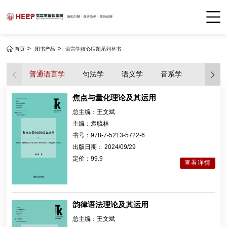
>
>
首页
图书产品
语言学核心话题系列丛书
普通语言学
句法学
语义学
音系学
语音学
焦点与量化理论及其运用
总主编：
王文斌
主编：
袁毓林
书号：
978-7-5213-5722-6
出版日期：
2024/09/29
定价：
99.9
查看详情
韵律语法理论及其运用
总主编：
王文斌