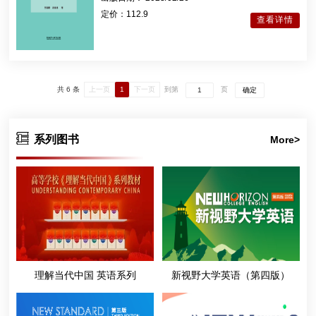
定价：
112.9
查看详情
共 6 条
上一页
1
下一页
到第
页
确定
系列图书
More>
理解当代中国 英语系列
新视野大学英语（第四版）