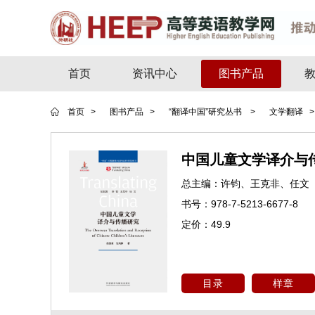
首页
资讯中心
图书产品
首页 >
图书产品 >
“翻译中国”研究丛书 >
文学翻译 
中国儿童文学译介与
总主编：
许钧、王克非、任文
书号：
978-7-5213-6677-8
定价：
49.9
目录
样章